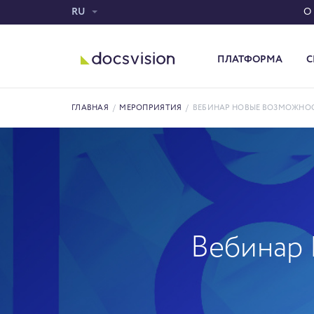
RU
О
ПЛАТФОРМА
С
Система электронного документооборота
ГЛАВНАЯ
/
МЕРОПРИЯТИЯ
/
ВЕБИНАР НОВЫЕ ВОЗМОЖНО
Вебинар