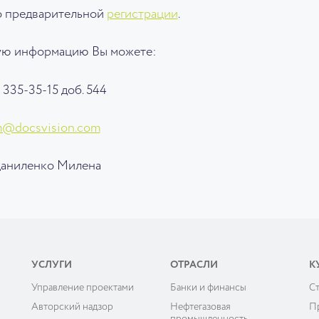
по предварительной
регистрации
.
ую информацию Вы можете:
335-35-15 доб. 544
m@docsvision.com
аниленко Милена
УСЛУГИ
ОТРАСЛИ
К
Управление проектами
Банки и финансы
C
ы
Авторский надзор
Нефтегазовая
П