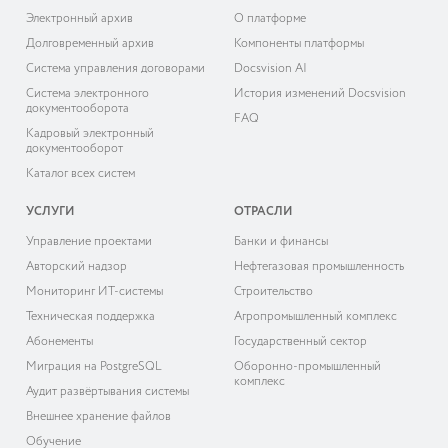
Электронный архив
О платформе
Долговременный архив
Компоненты платформы
Система управления договорами
Docsvision AI
Система электронного
История изменений Docsvision
документооборота
FAQ
Кадровый электронный
документооборот
Каталог всех систем
УСЛУГИ
ОТРАСЛИ
Управление проектами
Банки и финансы
Авторский надзор
Нефтегазовая промышленность
Мониторинг ИТ-системы
Строительство
Техническая поддержка
Агропромышленный комплекс
Абонементы
Государственный сектор
Миграция на PostgreSQL
Оборонно-промышленный
комплекс
Аудит развёртывания системы
Внешнее хранение файлов
Обучение