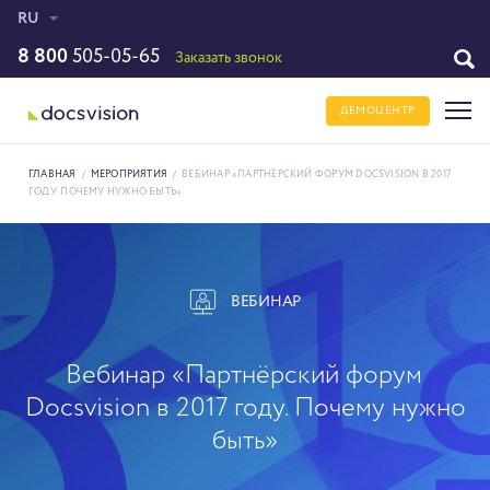
RU
8 800
505-05-65
Заказать звонок
ДЕМОЦЕНТР
ГЛАВНАЯ
/
МЕРОПРИЯТИЯ
/
ВЕБИНАР «ПАРТНЁРСКИЙ ФОРУМ DOCSVISION В 2017
ГОДУ. ПОЧЕМУ НУЖНО БЫТЬ»
ВЕБИНАР
Вебинар «Партнёрский форум
Docsvision в 2017 году. Почему нужно
быть»