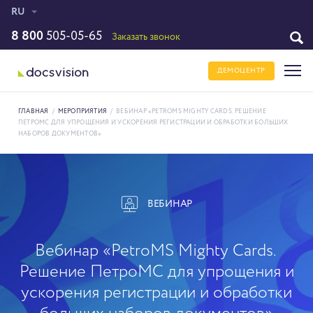
RU
8 800
505-05-65
Заказать звонок
ДЕМОЦЕНТР
ГЛАВНАЯ
/
МЕРОПРИЯТИЯ
/
ВЕБИНАР «PETROMS MIGHTY CARDS. РЕШЕНИЕ
ПЕТРОМС ДЛЯ УПРОЩЕНИЯ И УСКОРЕНИЯ РЕГИСТРАЦИИ И ОБРАБОТКИ БОЛЬШИХ
НАБОРОВ ДОКУМЕНТОВ»
ВЕБИНАР
Вебинар «PetroMS Mighty Cards.
Решение ПетроМС для упрощения и
ускорения регистрации и обработки