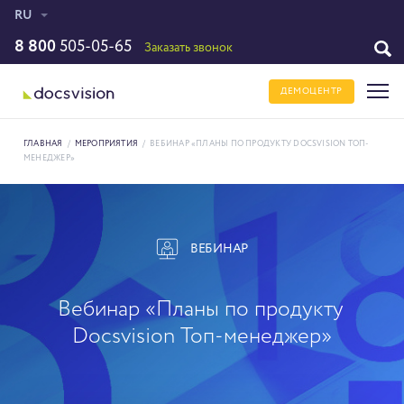
RU
8 800
505-05-65
Заказать звонок
ДЕМОЦЕНТР
ГЛАВНАЯ
/
МЕРОПРИЯТИЯ
/
ВЕБИНАР «ПЛАНЫ ПО ПРОДУКТУ DOCSVISION ТОП-
МЕНЕДЖЕР»
ВЕБИНАР
Вебинар «Планы по продукту
Docsvision Топ-менеджер»