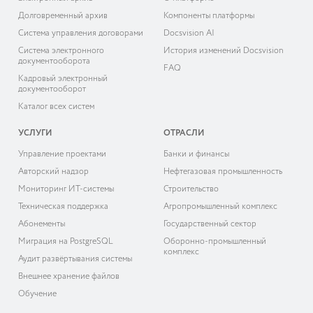
Долговременный архив
Компоненты платформы
Система управления договорами
Docsvision AI
Система электронного
История изменений Docsvision
документооборота
FAQ
Кадровый электронный
документооборот
Каталог всех систем
УСЛУГИ
ОТРАСЛИ
Управление проектами
Банки и финансы
Авторский надзор
Нефтегазовая промышленность
Мониторинг ИТ-системы
Строительство
Техническая поддержка
Агропромышленный комплекс
Абонементы
Государственный сектор
Миграция на PostgreSQL
Оборонно-промышленный
комплекс
Аудит развёртывания системы
Внешнее хранение файлов
Обучение