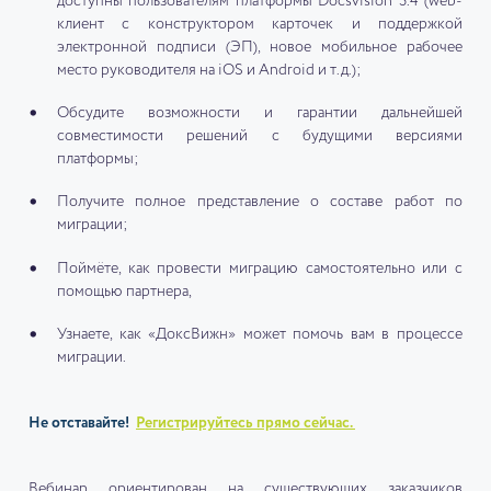
доступны пользователям платформы Docsvision 5.4 (web-
клиент с конструктором карточек и поддержкой
электронной подписи (ЭП), новое мобильное рабочее
место руководителя на iOS и Android и т.д.);
Обсудите возможности и гарантии дальнейшей
совместимости решений с будущими версиями
платформы;
Получите полное представление о составе работ по
миграции;
Поймёте, как провести миграцию самостоятельно или с
помощью партнера,
Узнаете, как «ДоксВижн» может помочь вам в процессе
миграции.
Не отставайте!
Регистрируйтесь прямо сейчас.
Вебинар ориентирован на существующих заказчиков