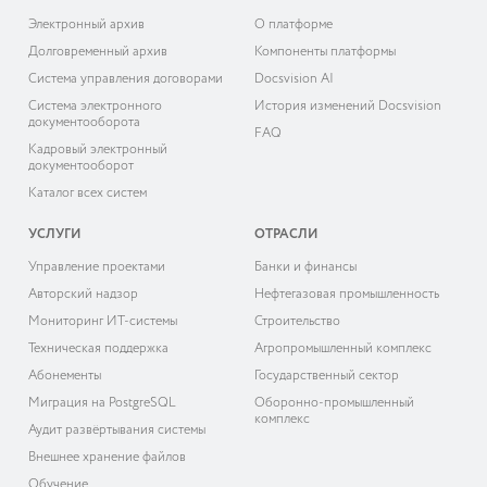
Электронный архив
О платформе
Долговременный архив
Компоненты платформы
Система управления договорами
Docsvision AI
Система электронного
История изменений Docsvision
документооборота
FAQ
Кадровый электронный
документооборот
Каталог всех систем
УСЛУГИ
ОТРАСЛИ
Управление проектами
Банки и финансы
Авторский надзор
Нефтегазовая промышленность
Мониторинг ИТ-системы
Строительство
Техническая поддержка
Агропромышленный комплекс
Абонементы
Государственный сектор
Миграция на PostgreSQL
Оборонно-промышленный
комплекс
Аудит развёртывания системы
Внешнее хранение файлов
Обучение