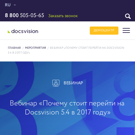
RU
8 800
505-05-65
Заказать звонок
ДЕМОЦЕНТР
ГЛАВНАЯ
/
МЕРОПРИЯТИЯ
/
ВЕБИНАР «ПОЧЕМУ СТОИТ ПЕРЕЙТИ НА DOCSVISION
5.4 В 2017 ГОДУ»
ВЕБИНАР
Вебинар «Почему стоит перейти на
Docsvision 5.4 в 2017 году»