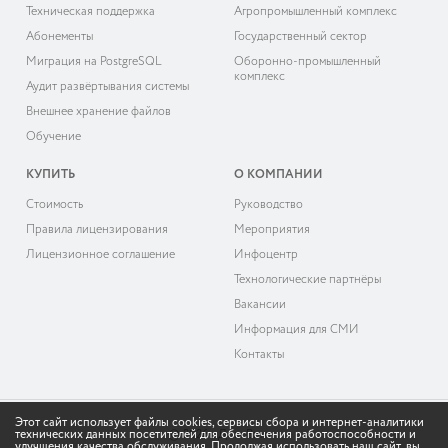
Техническая поддержка
Агропромышленный комплекс
Абонементы
Государственный сектор
Миграция на PostgreSQL
Оборонно-промышленный
комплекс
Аудит развёртывания системы
Внешнее хранение файлов
Обучение
КУПИТЬ
О КОМПАНИИ
Cтоимость
Руководство
Правила лицензирования
Мероприятия
Лицензионное соглашение
Инфоцентр
Технологические партнёры
Вакансии
Информация для СМИ
Контакты
Этот сайт использует файлы cookies, сервисы сбора и интернет-аналитики
технических данных посетителей для обеспечения работоспособности и
© 2026 «ДоксВижн»
улучшения качества обслуживания. Продолжая использовать наш сайт, вы