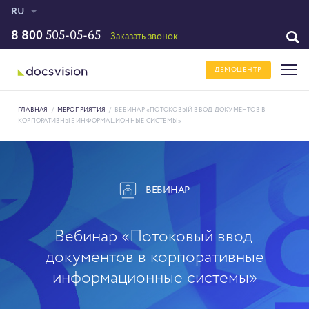
RU
8 800
505-05-65
Заказать звонок
ДЕМОЦЕНТР
ГЛАВНАЯ
/
МЕРОПРИЯТИЯ
/
ВЕБИНАР «ПОТОКОВЫЙ ВВОД ДОКУМЕНТОВ В
КОРПОРАТИВНЫЕ ИНФОРМАЦИОННЫЕ СИСТЕМЫ»
ВЕБИНАР
Вебинар «Потоковый ввод
документов в корпоративные
информационные системы»