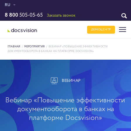
RU
8 800
505-05-65
Заказать звонок
ДЕМОЦЕНТР
ГЛАВНАЯ
/
МЕРОПРИЯТИЯ
/
ВЕБИНАР «ПОВЫШЕНИЕ ЭФФЕКТИВНОСТИ
ДОКУМЕНТООБОРОТА В БАНКАХ НА ПЛАТФОРМЕ DOCSVISION»
ВЕБИНАР
Вебинар «Повышение эффективности
документооборота в банках на
платформе Docsvision»