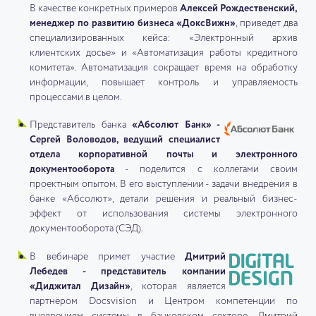
В качестве конкретных примеров
Алексей Рождественский,
менеджер по развитию бизнеса «ДоксВижн»
, приведет два
специализированных кейса: «Электронный архив
клиентских досье» и «Автоматизация работы кредитного
комитета». Автоматизация сокращает время на обработку
информации, повышает контроль и управляемость
процессами в целом.
Представитель банка
«Абсолют Банк» -
Сергей Воловодов, ведущий специалист
отдела корпоративной почты и электронного
документооборота
- поделится с коллегами своим
проектным опытом. В его выступлении - задачи внедрения в
банке «Абсолют», детали решения и реальный бизнес-
эффект от использования системы электронного
документооборота (СЭД).
В вебинаре примет участие
Дмитрий
Лебедев - представитель компании
«Диджитал Дизайн»
, которая является
партнёром Docsvision и Центром компетенции по
внедрениям системы в банковском секторе. Дмитрий