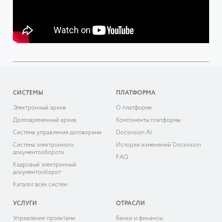
СИСТЕМЫ
ПЛАТФОРМА
Электронный архив
О платформе
Долговременный архив
Компоненты платформы
Система управления договорами
Docsvision AI
Система электронного
История изменений Docsvision
документооборота
FAQ
Кадровый электронный
документооборот
Каталог всех систем
УСЛУГИ
ОТРАСЛИ
Управление проектами
Банки и финансы