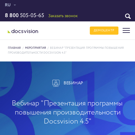
RU
8 800
505-05-65
Заказать звонок
ДЕМОЦЕНТР
ГЛАВНАЯ
/
МЕРОПРИЯТИЯ
/
ВЕБИНАР "ПРЕЗЕНТАЦИЯ ПРОГРАММЫ ПОВЫШЕНИЯ
ПРОИЗВОДИТЕЛЬНОСТИ DOCSVISION 4.5"
ВЕБИНАР
Вебинар "Презентация программы
повышения производительности
Docsvision 4.5"