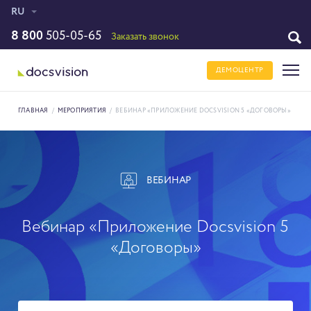
RU
8 800
505-05-65
Заказать звонок
ДЕМОЦЕНТР
ГЛАВНАЯ
/
МЕРОПРИЯТИЯ
/
ВЕБИНАР «ПРИЛОЖЕНИЕ DOCSVISION 5 «ДОГОВОРЫ»
ВЕБИНАР
Вебинар «Приложение Docsvision 5
«Договоры»