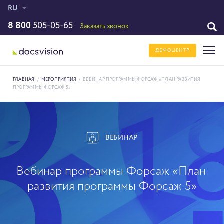
RU
8 800
505-05-65
Заказать звонок
ДЕМОЦЕНТР
ГЛАВНАЯ
/
МЕРОПРИЯТИЯ
/
ВЕБИНАР ПРОГРАММЫ ФОРСАЖ «ПЛАН РАЗВИТИЯ
ПРОГРАММЫ ФОРСАЖ 5»
ВЕБИНАР
Вебинар программы Форсаж «План
развития программы Форсаж 5»