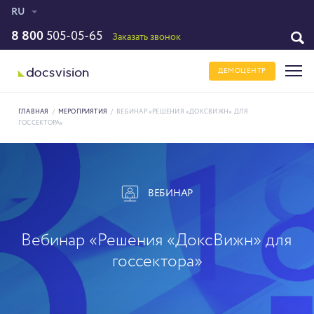
RU
8 800
505-05-65
Заказать звонок
ДЕМОЦЕНТР
ГЛАВНАЯ
/
МЕРОПРИЯТИЯ
/
ВЕБИНАР «РЕШЕНИЯ «ДОКСВИЖН» ДЛЯ
ГОССЕКТОРА»
ВЕБИНАР
Вебинар «Решения «ДоксВижн» для
госсектора»