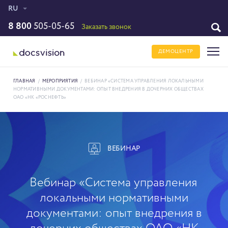
RU
8 800
505-05-65
Заказать звонок
ДЕМОЦЕНТР
ГЛАВНАЯ
/
МЕРОПРИЯТИЯ
/
ВЕБИНАР «СИСТЕМА УПРАВЛЕНИЯ ЛОКАЛЬНЫМИ
НОРМАТИВНЫМИ ДОКУМЕНТАМИ: ОПЫТ ВНЕДРЕНИЯ В ДОЧЕРНИХ ОБЩЕСТВАХ
ОАО «НК «РОСНЕФТЬ»
ВЕБИНАР
Вебинар «Система управления
локальными нормативными
документами: опыт внедрения в