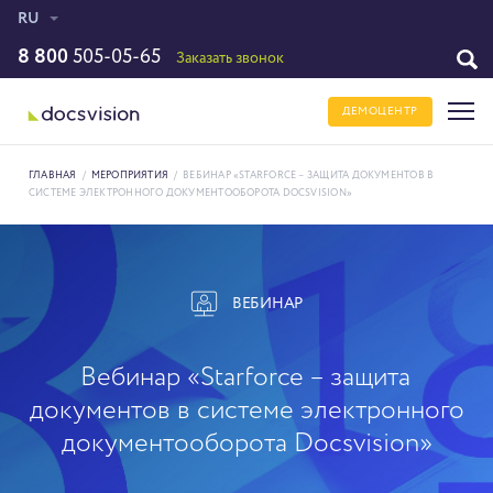
RU
8 800
505-05-65
Заказать звонок
ДЕМОЦЕНТР
ГЛАВНАЯ
/
МЕРОПРИЯТИЯ
/
ВЕБИНАР «STARFORCE – ЗАЩИТА ДОКУМЕНТОВ В
СИСТЕМЕ ЭЛЕКТРОННОГО ДОКУМЕНТООБОРОТА DOCSVISION»
ВЕБИНАР
Вебинар «Starforce – защита
документов в системе электронного
документооборота Docsvision»