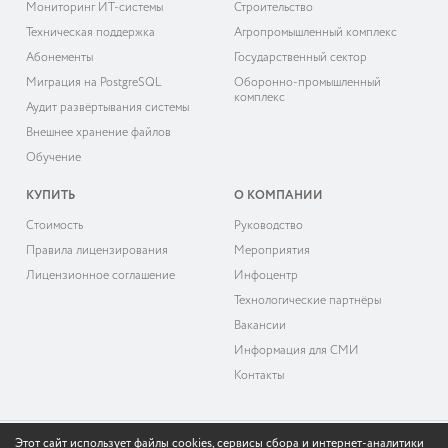
Мониторинг ИТ-системы
Строительство
Техническая поддержка
Агропромышленный комплекс
Абонементы
Государственный сектор
Миграция на PostgreSQL
Оборонно-промышленный
комплекс
Аудит развёртывания системы
Внешнее хранение файлов
Обучение
КУПИТЬ
О КОМПАНИИ
Cтоимость
Руководство
Правила лицензирования
Мероприятия
Лицензионное соглашение
Инфоцентр
Технологические партнёры
Вакансии
Информация для СМИ
Контакты
Этот сайт использует файлы cookies, сервисы сбора и интернет-аналитики