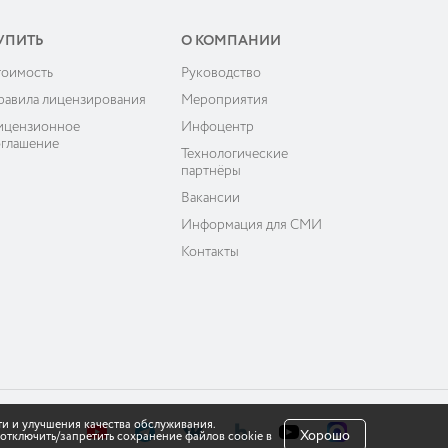
УПИТЬ
О КОМПАНИИ
тоимость
Руководство
равила лицензирования
Мероприятия
ицензионное
Инфоцентр
оглашение
Технологические
партнёры
Вакансии
Информация для СМИ
Контакты
ти и улучшения качества обслуживания.
Хорошо
отключить/запретить сохранение файлов cookie в