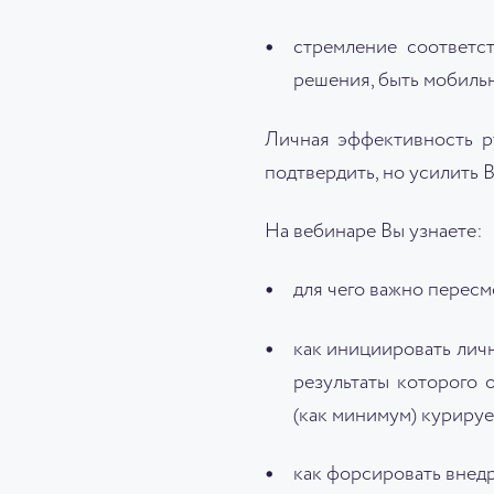
стремление соответс
решения, быть мобиль
Личная эффективность р
подтвердить, но усилить В
На вебинаре Вы узнаете:
для чего важно перес
как инициировать лич
результаты которого
(как минимум) куриру
как форсировать внедр