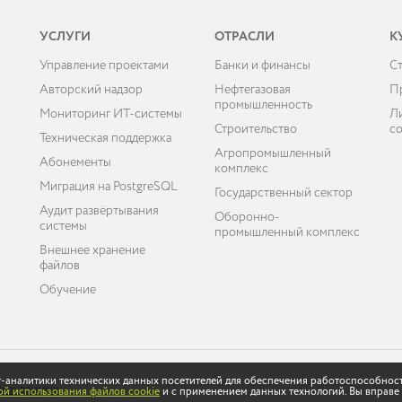
УСЛУГИ
ОТРАСЛИ
К
Управление проектами
Банки и финансы
C
ы
Авторский надзор
Нефтегазовая
П
промышленность
Мониторинг ИТ-системы
Л
Строительство
с
Техническая поддержка
Агропромышленный
Абонементы
комплекс
Миграция на PostgreSQL
Государственный сектор
Аудит развёртывания
Оборонно-
системы
промышленный комплекс
Внешнее хранение
файлов
Обучение
ет-аналитики технических данных посетителей для обеспечения работоспособнос
ных данных
й использования файлов cookie
и с применением данных технологий. Вы вправе 