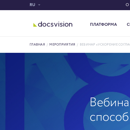
RU
О
ПЛАТФОРМА
С
Система электронного документооборота
ГЛАВНАЯ
/
МЕРОПРИЯТИЯ
/
ВЕБИНАР «УСКОРЕНИЕ СОГЛ
Вебина
способ