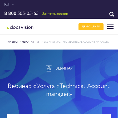
RU
8 800
505-05-65
Заказать звонок
ДЕМОЦЕНТР
ГЛАВНАЯ
/
МЕРОПРИЯТИЯ
/
ВЕБИНАР «УСЛУГА «TECHNICAL ACCOUNT MANAGER»
ВЕБИНАР
Вебинар «Услуга «Technical Account
manager»