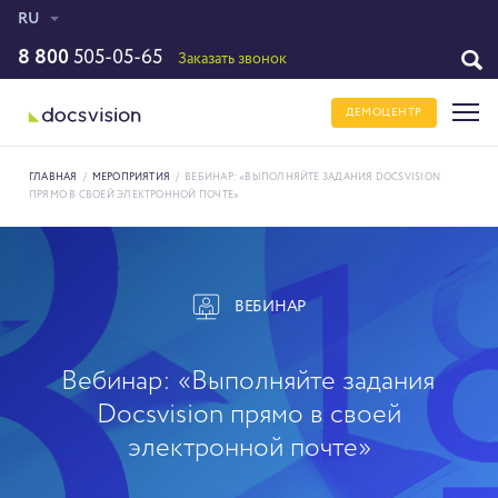
RU
8 800
505-05-65
Заказать звонок
ДЕМОЦЕНТР
ГЛАВНАЯ
/
МЕРОПРИЯТИЯ
/
ВЕБИНАР: «ВЫПОЛНЯЙТЕ ЗАДАНИЯ DOCSVISION
ПРЯМО В СВОЕЙ ЭЛЕКТРОННОЙ ПОЧТЕ»
ВЕБИНАР
Вебинар: «Выполняйте задания
Docsvision прямо в своей
электронной почте»