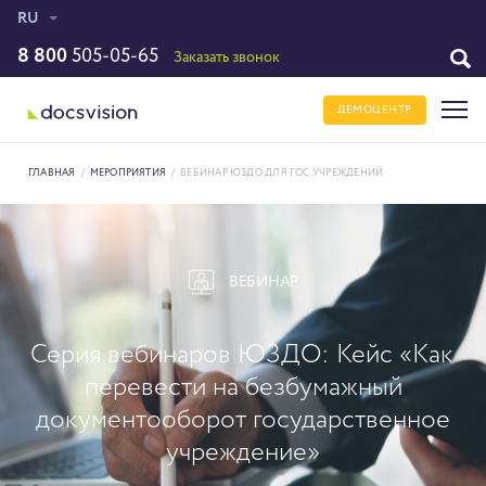
RU
8 800
505-05-65
Заказать звонок
ДЕМОЦЕНТР
ГЛАВНАЯ
/
МЕРОПРИЯТИЯ
/
ВЕБИНАР ЮЗДО ДЛЯ ГОС.УЧРЕЖДЕНИЙ
ВЕБИНАР
Серия вебинаров ЮЗДО: Кейс «Как
перевести на безбумажный
документооборот государственное
учреждение»