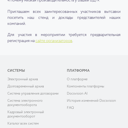
«Почему низкая производительность у Вашей БД?».
Приглашаем всех заинтересованных участников вытсавки
посетить наш стенд и доклады представителей наших
компаний.
Для участия в мероприятии требуется предварительная
регистрация на
сайте организаторов
.
СИСТЕМЫ
ПЛАТФОРМА
Электронный архив
О платформе
Долговременный архив
Компоненты платформы
Система управления договорами
Docsvision AI
Система электронного
История изменений Docsvision
документооборота
FAQ
Кадровый электронный
документооборот
Каталог всех систем