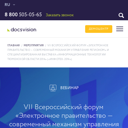
RU
8 800
505-05-65
Заказать звонок
ДЕМОЦЕНТР
ГЛАВНАЯ
/
МЕРОПРИЯТИЯ
/
VII ВСЕРОССИЙСКИЙ ФОРУМ «ЭЛЕКТРОННОЕ
ПРАВИТЕЛЬСТВО — СОВРЕМЕННЫЙ МЕХАНИЗМ УПРАВЛЕНИЯ РЕГИОНОМ» И
СПЕЦИАЛИЗИРОВАННАЯ ВЫСТАВКА «ИНФОРМАЦИОННЫЕ ТЕХНОЛОГИИ
ТЮМЕНСКОЙ ОБЛАСТИ 2014» («ИНФОТЕХ-2014»)
ВЕБИНАР
VII Всероссийский форум
«Электронное правительство —
современный механизм управления