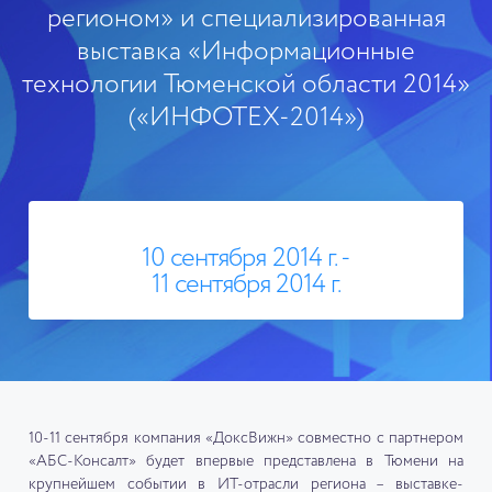
регионом» и специализированная
выставка «Информационные
технологии Тюменской области 2014»
(«ИНФОТЕХ-2014»)
10 сентября 2014 г. -
11 сентября 2014 г.
10-11 сентября компания «ДоксВижн» совместно с партнером
«АБС-Консалт» будет впервые представлена в Тюмени на
крупнейшем событии в ИТ-отрасли региона – выставке-