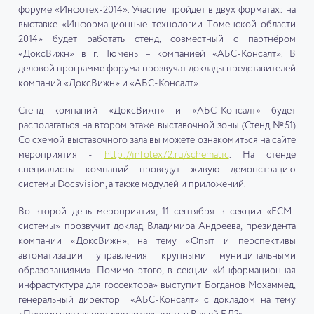
форуме «Инфотех-2014». Участие пройдёт в двух форматах: на
выставке «Информационные технологии Тюменской области
2014» будет работать стенд, совместный с партнёром
«ДоксВижн» в г. Тюмень – компанией «АБС-Консалт». В
деловой программе форума прозвучат доклады представителей
компаний «ДоксВижн» и «АБС-Консалт».
Стенд компаний «ДоксВижн» и «АБС-Консалт» будет
располагаться на втором этаже выставочной зоны (Стенд №51)
Со схемой выставочного зала вы можете ознакомиться на сайте
мероприятия -
http://infotex72.ru/schematic
. На стенде
специалисты компаний проведут живую демонстрацию
системы Docsvision, а также модулей и приложений.
Во второй день мероприятия, 11 сентября в секции «ECM-
системы» прозвучит доклад Владимира Андреева, президента
компании «ДоксВижн», на тему «Опыт и перспективы
автоматизации управления крупными муниципальными
образованиями». Помимо этого, в секции «Информационная
инфрастуктура для госсектора» выступит Богданов Мохаммед,
генеральный директор «АБС-Консалт» с докладом на тему