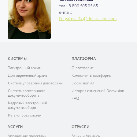
тел.: 8 800 505 05 65
e-mail:
Polyakova.Tat@docsvision.com
СИСТЕМЫ
ПЛАТФОРМА
Электронный архив
О платформе
Долговременный архив
Компоненты платформы
Система управления договорами
Docsvision AI
Система электронного
История изменений Docsvision
документооборота
FAQ
Кадровый электронный
документооборот
Каталог всех систем
УСЛУГИ
ОТРАСЛИ
Управление проектами
Банки и финансы