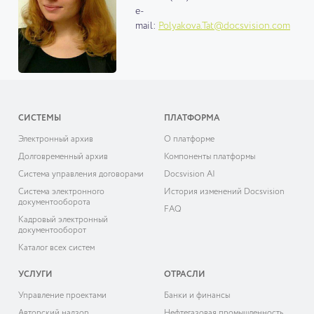
e-
mail:
Polyakova.Tat@docsvision.com
СИСТЕМЫ
ПЛАТФОРМА
Электронный архив
О платформе
Долговременный архив
Компоненты платформы
Система управления договорами
Docsvision AI
Система электронного
История изменений Docsvision
документооборота
FAQ
Кадровый электронный
документооборот
Каталог всех систем
УСЛУГИ
ОТРАСЛИ
Управление проектами
Банки и финансы
Авторский надзор
Нефтегазовая промышленность