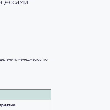
оцессами
делений, менеджеров по
приятии.