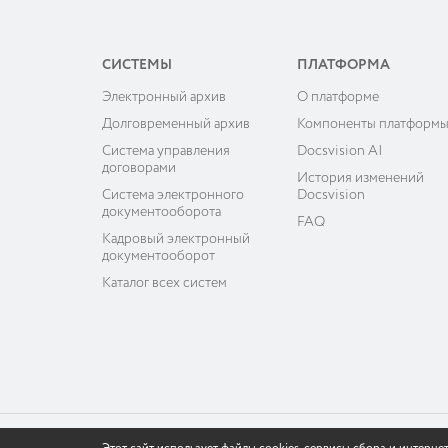
СИСТЕМЫ
ПЛАТФОРМА
Электронный архив
О платформе
Долговременный архив
Компоненты платформ
Система управления
Docsvision AI
договорами
История изменений
Система электронного
Docsvision
документооборота
FAQ
Кадровый электронный
документооборот
Каталог всех систем