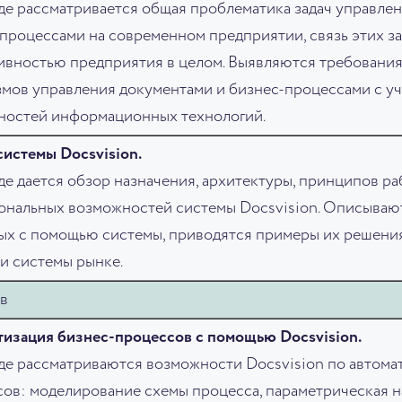
де рассматривается общая проблематика задач управле
процессами на современном предприятии, связь этих за
вностью предприятия в целом. Выявляются требовани
мов управления документами и бизнес-процессами с у
ностей информационных технологий.
истемы Docsvision.
де дается обзор назначения, архитектуры, принципов р
нальных возможностей системы Docsvision. Описывают
х с помощью системы, приводятся примеры их решения.
и системы рынке.
в
изация бизнес-процессов с помощью Docsvision.
де рассматриваются возможности Docsvision по автома
ов: моделирование схемы процесса, параметрическая н