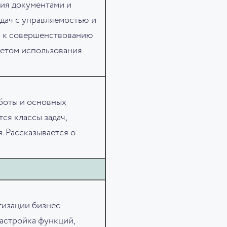
ния документами и
дач с управляемостью и
я к совершенствованию
четом использования
аботы и основных
ся классы задач,
 Рассказывается о
тизации бизнес-
астройка функций,