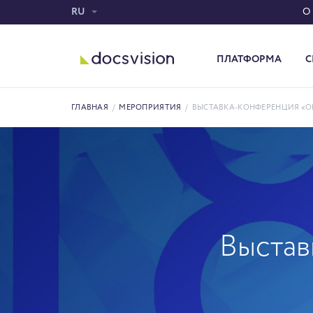
RU
О
ПЛАТФОРМА
С
Система электронного документооборота
ГЛАВНАЯ
/
МЕРОПРИЯТИЯ
/
ВЫСТАВКА-КОНФЕРЕНЦИЯ «О
Выстав