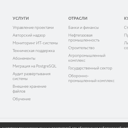
УСЛУГИ
ОТРАСЛИ
К
Управление проектами
Банки и финансы
C
ы
Авторский надзор
Нефтегазовая
П
промышленность
Мониторинг ИТ-системы
Л
Строительство
с
Техническая поддержка
Агропромышленный
Абонементы
комплекс
Миграция на PostgreSQL
Государственный сектор
Аудит развёртывания
Оборонно-
системы
промышленный комплекс
Внешнее хранение
файлов
Обучение