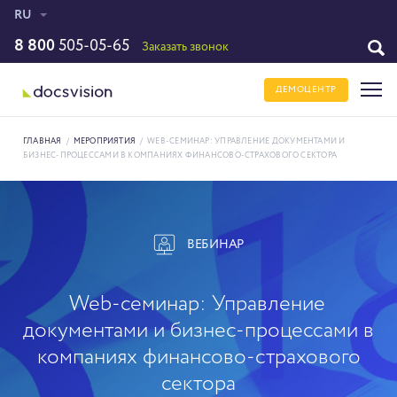
RU
8 800
505-05-65
Заказать звонок
ДЕМОЦЕНТР
ГЛАВНАЯ
/
МЕРОПРИЯТИЯ
/
WEB-СЕМИНАР: УПРАВЛЕНИЕ ДОКУМЕНТАМИ И
БИЗНЕС-ПРОЦЕССАМИ В КОМПАНИЯХ ФИНАНСОВО-СТРАХОВОГО СЕКТОРА
ВЕБИНАР
Web-семинар: Управление
документами и бизнес-процессами в
компаниях финансово-страхового
сектора