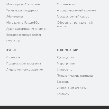
Мониторинг ИТ-системы
Строительство
Техническая поддержка
Агропромышленный комплекс
Абонементы
Государственный сектор
Миграция на PostgreSQL
Оборонно-промышленный
комплекс
Аудит развёртывания системы
Внешнее хранение файлов
Обучение
КУПИТЬ
О КОМПАНИИ
Cтоимость
Руководство
Правила лицензирования
Мероприятия
Лицензионное соглашение
Инфоцентр
Технологические партнёры
Вакансии
Информация для СМИ
Контакты