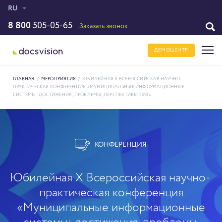
RU
8 800
505-05-65
Заказать звонок
ДЕМОЦЕНТР
ГЛАВНАЯ
/
МЕРОПРИЯТИЯ
/
ЮБИЛЕЙНАЯ X ВСЕРОССИЙСКАЯ НАУЧНО-
ПРАКТИЧЕСКАЯ КОНФЕРЕНЦИЯ «МУНИЦИПАЛЬНЫЕ ИНФОРМАЦИОННЫЕ
СИСТЕМЫ: ДОСТИЖЕНИЯ, ПРОБЛЕМЫ, ПЕРСПЕКТИВЫ 2013»
КОНФЕРЕНЦИЯ
Юбилейная X Всероссийская научно-
практическая конференция
«Муниципальные информационные