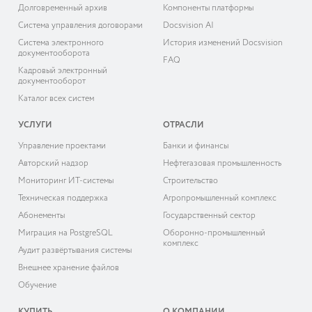
Долговременный архив
Компоненты платформы
Система управления договорами
Docsvision AI
Система электронного
История изменений Docsvision
документооборота
FAQ
Кадровый электронный
документооборот
Каталог всех систем
УСЛУГИ
ОТРАСЛИ
Управление проектами
Банки и финансы
Авторский надзор
Нефтегазовая промышленность
Мониторинг ИТ-системы
Строительство
Техническая поддержка
Агропромышленный комплекс
Абонементы
Государственный сектор
Миграция на PostgreSQL
Оборонно-промышленный
комплекс
Аудит развёртывания системы
Внешнее хранение файлов
Обучение