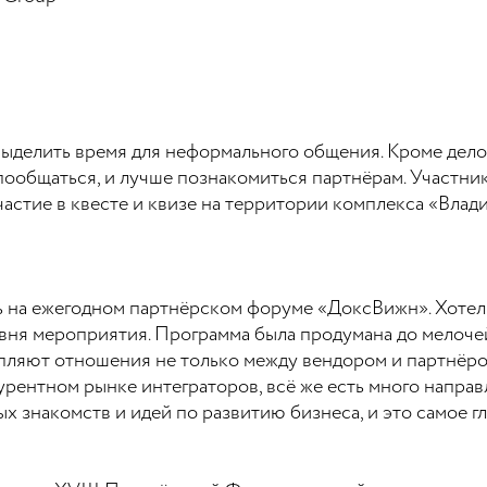
ыделить время для неформального общения. Кроме дело
пообщаться, и лучше познакомиться партнёрам. Участн
частие в квесте и квизе на территории комплекса «Влад
ь на ежегодном партнёрском форуме «ДоксВижн». Хотел б
вня мероприятия. Программа была продумана до мелочей
пляют отношения не только между вендором и партнёро
курентном рынке интеграторов, всё же есть много напра
знакомств и идей по развитию бизнеса, и это самое гл