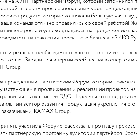
ение на XVIII Партнёрский Форум, который запомнился 
весткой, высоким профессиональным уровнем докладчик
ов о продукте, которые волновали большую часть аудит
 ваша команда отлично справились со своей работой!
нейшего роста и успехов, надеюсь на продолжение вза
уководитель направления проектного бизнеса, «РИКО Ру
ть и реальная необходимость узнать новости из первых 
ы от коллег. Зарядиться энергий сообщества экспертов 
IT Group
а проведённый Партнёрский Форум, который позволил
участвующем в продвижении и реализации проектов на 
 развития рынка систем ЭДО. Надеемся, что содержате
авильный вектор развития продукта для укрепления ег
и заказчиками, RAMAX Group.
принять участие в Форуме, рассказать про нашу прекра
ать партнёрскую программу аудитории партнёров Docsvi