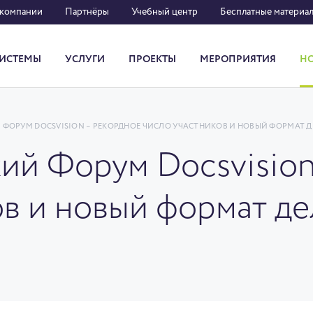
 компании
Партнёры
Учебный центр
Бесплатные материа
ИСТЕМЫ
УСЛУГИ
ПРОЕКТЫ
МЕРОПРИЯТИЯ
Н
Система кадрового документооборота
ИЙ ФОРУМ DOCSVISION – РЕКОРДНОЕ ЧИСЛО УЧАСТНИКОВ И НОВЫЙ ФОРМАТ
кий Форум Docsvision
ов и новый формат д