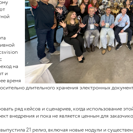
тому
ют
тной
ота
тивной
csvision
с
еход на
т и
ее время
осительно длительного хранения электронных докумен
вать ряд кейсов и сценариев, когда использование этой
кт внедрения и пока не является ценным для заказчико
 выпустила 21 релиз, включая новые модули и существе