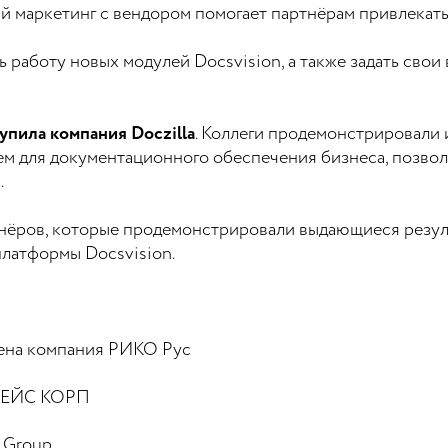
й маркетинг с вендором помогает партнёрам привлекать
 работу новых модулей Docsvision, а также задать сво
пила компания Doczilla
. Коллеги продемонстрировали 
ем для документационного обеспечения бизнеса, позвол
.
нёров, которые продемонстрировали выдающиеся резуль
платформы Docsvision.
чена компания РИКО Рус
НКЕЙС КОРП
 Group