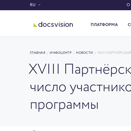
RU
О
ПЛАТФОРМА
С
Система электронного документооборота
ГЛАВНАЯ
/
ИНФОЦЕНТР
/
НОВОСТИ
/
XVIII ПАРТНЁРСК
XVIII Партнёрс
число участник
программы