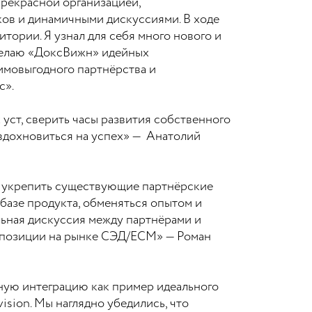
прекрасной организацией,
ов и динамичными дискуссиями. В ходе
ории. Я узнал для себя много нового и
 Желаю «ДоксВижн» идейных
имовыгодного партнёрства и
с».
уст, сверить часы развития собственного
и вдохновиться на успех» — Анатолий
 укрепить существующие партнёрские
базе продукта, обменяться опытом и
льная дискуссия между партнёрами и
о позиции на рынке СЭД/ECM» — Роман
сную интеграцию как пример идеального
sion. Мы наглядно убедились, что