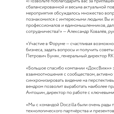
«Позвольте поблагодарить вас за приглаш
сбалансированной и весьма актуальной по
мероприятия обсуждалось множество вопрос
познакомился с интересными людьми. Вы и
профессионалов и единомышленников, даль
сотрудничества!» — Александр Ковалёв, р
«Участие в Форуме — счастливая возможнос
бизнеса, задать вопросы и получить совет
Петрович Буняк, генеральный директор RK
«Большое спасибо компании «ДоксВижн» з
взаимоотношения с сообществом, активно 
синхронизировать видение на перспективы
вендром позволит выработать наиболее пр
Антошин, директор по работе с ключевым
«Мы с командой Doczilla были очень рады 
технологического партнёрства и презентов