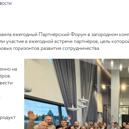
ВОСТИ
ровела ежегодный Партнёрский Форум в загородном ком
ли участие в ежегодной встрече партнёров, цель котор
новых горизонтов развития сотрудничества.
енно на
ёров.
вести
я
продукт