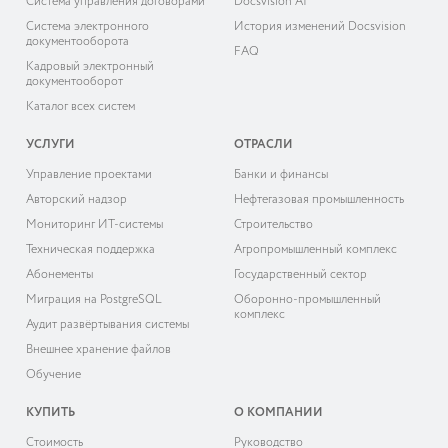
Система управления договорами
Docsvision AI
Система электронного
История изменений Docsvision
документооборота
FAQ
Кадровый электронный
документооборот
Каталог всех систем
УСЛУГИ
ОТРАСЛИ
Управление проектами
Банки и финансы
Авторский надзор
Нефтегазовая промышленность
Мониторинг ИТ-системы
Строительство
Техническая поддержка
Агропромышленный комплекс
Абонементы
Государственный сектор
Миграция на PostgreSQL
Оборонно-промышленный
комплекс
Аудит развёртывания системы
Внешнее хранение файлов
Обучение
КУПИТЬ
О КОМПАНИИ
Cтоимость
Руководство