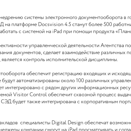
о внедрению системы электронного документооборота в 
 на платформе Docsvision 4.5 станут более 500 работн
аботать с системой на iPad при помощи продукта «Пла
ктивности управленческой деятельности Агентства по 
ования документов, сделает взаимодействие различных 
, является контроль исполнительской дисциплины.
тооборота обеспечит регистрацию входящих и исходящ
 будут автоматизированы около 100 различных управлен
ет интегрировано с рядом других информационных ресу
емой Visitor Control обеспечит сквозной процесс выда
. СЭД будет также интегрирована с корпоративным пор
вкладов специалисты Digital Design обеспечат возмож
неджеры компании смогут на iPad просматривать и согл