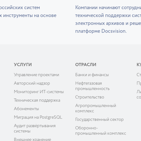
оссийских систем
Компании начинают сотрудни
х инструменты на основе
технической поддержки сис
электронных архивов и реше
платформе Docsvision.
УСЛУГИ
ОТРАСЛИ
К
Управление проектами
Банки и финансы
C
ы
Авторский надзор
Нефтегазовая
П
промышленность
Мониторинг ИТ-системы
Л
Строительство
с
Техническая поддержка
Агропромышленный
Абонементы
комплекс
Миграция на PostgreSQL
Государственный сектор
Аудит развёртывания
Оборонно-
системы
промышленный комплекс
Внешнее хранение