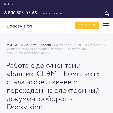
RU
8 800
505-05-65
Заказать звонок
ДЕМОЦЕНТР
ГЛАВНАЯ
/
ИНФОЦЕНТР
/
НОВОСТИ
/
РАБОТА С ДОКУМЕНТАМИ «БАЛТИК-СГЭМ -
КОМПЛЕКТ» СТАЛА ЭФФЕКТИВНЕЕ С ПЕРЕХОДОМ НА ЭЛЕКТРОННЫЙ
ДОКУМЕНТООБОРОТ В DOCSVISION
Работа с документами
«Балтик-СГЭМ - Комплект»
стала эффективнее с
переходом на электронный
документооборот в
Docsvision