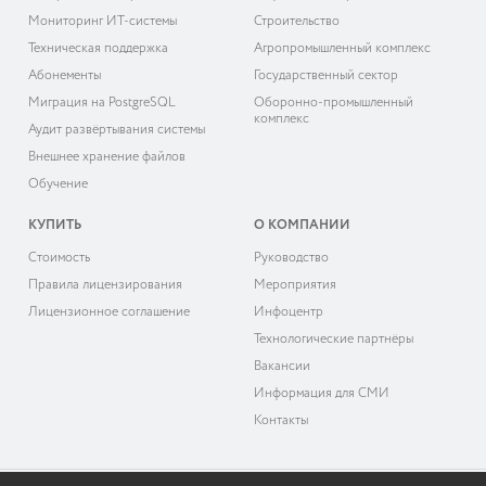
Мониторинг ИТ-системы
Строительство
Техническая поддержка
Агропромышленный комплекс
Абонементы
Государственный сектор
Миграция на PostgreSQL
Оборонно-промышленный
комплекс
Аудит развёртывания системы
Внешнее хранение файлов
Обучение
КУПИТЬ
О КОМПАНИИ
Cтоимость
Руководство
Правила лицензирования
Мероприятия
Лицензионное соглашение
Инфоцентр
Технологические партнёры
Вакансии
Информация для СМИ
Контакты