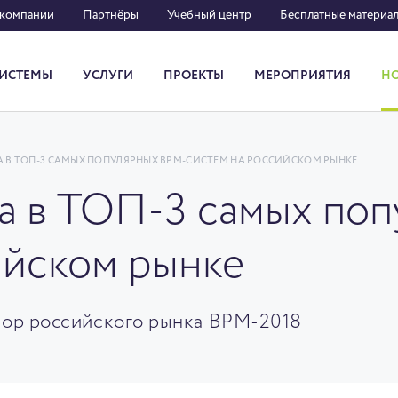
 компании
Партнёры
Учебный центр
Бесплатные материа
ИСТЕМЫ
УСЛУГИ
ПРОЕКТЫ
МЕРОПРИЯТИЯ
Н
Система кадрового документооборота
А В ТОП-3 САМЫХ ПОПУЛЯРНЫХ BPM-СИСТЕМ НА РОССИЙСКОМ РЫНКЕ
ла в ТОП-3 самых по
ийском рынке
зор российского рынка BPM-2018