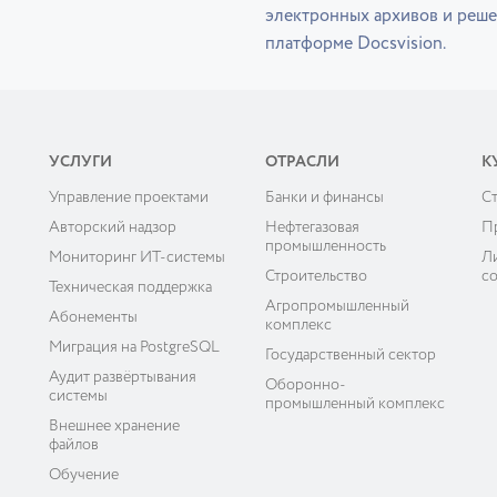
электронных архивов и реше
платформе Docsvision.
УСЛУГИ
ОТРАСЛИ
К
Управление проектами
Банки и финансы
C
ы
Авторский надзор
Нефтегазовая
П
промышленность
Мониторинг ИТ-системы
Л
Строительство
с
Техническая поддержка
Агропромышленный
Абонементы
комплекс
Миграция на PostgreSQL
Государственный сектор
Аудит развёртывания
Оборонно-
системы
промышленный комплекс
Внешнее хранение
файлов
Обучение