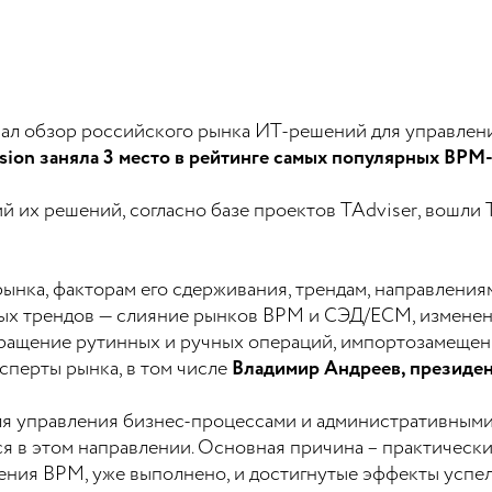
ал обзор российского рынка ИТ-решений для управлени
sion заняла 3 место в рейтинге самых популярных BPM
их решений, согласно базе проектов TAdviser, вошли Ter
ка, факторам его сдерживания, трендам, направлениям р
ых трендов — cлияние рынков BPM и СЭД/ECM, изменен
ращение рутинных и ручных операций, импортозамещени
сперты рынка, в том числе
Владимир Андреев, президе
я управления бизнес-процессами и административными 
 в этом направлении. Основная причина – практически
ения BPM, уже выполнено, и достигнутые эффекты успел