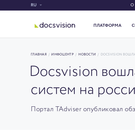
RU
О
ПЛАТФОРМА
С
Система электронного документооборота
ГЛАВНАЯ
/
ИНФОЦЕНТР
/
НОВОСТИ
/
DOCSVISION ВОШЛ
Docsvision вош
систем на росс
Портал TAdviser опубликовал об