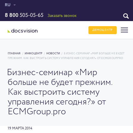
RU
8 800
505-05-65
Заказать звонок
ДЕМОЦЕНТР
ГЛАВНАЯ
/
ИНФОЦЕНТР
/
НОВОСТИ
/
БИЗНЕС-СЕМИНАР «МИР БОЛЬШЕ НЕ БУДЕТ
ПРЕЖНИМ. КАК ВЫСТРОИТЬ СИСТЕМУ УПРАВЛЕНИЯ СЕГОДНЯ?» ОТ ECMGROUP.PRO
Бизнес-семинар «Мир
больше не будет прежним.
Как выстроить систему
управления сегодня?» от
ECMGroup.pro
19 МАРТА 2014