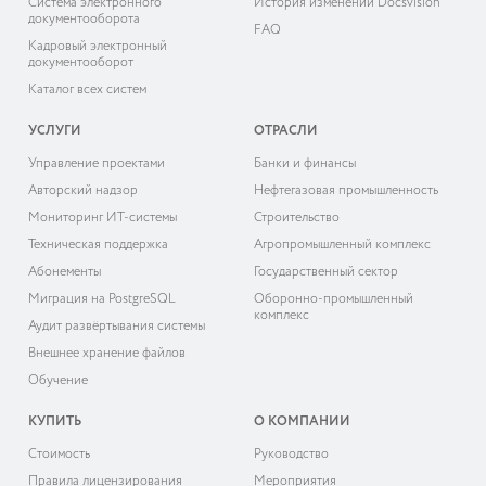
Система электронного
История изменений Docsvision
документооборота
FAQ
Кадровый электронный
документооборот
Каталог всех систем
УСЛУГИ
ОТРАСЛИ
Управление проектами
Банки и финансы
Авторский надзор
Нефтегазовая промышленность
Мониторинг ИТ-системы
Строительство
Техническая поддержка
Агропромышленный комплекс
Абонементы
Государственный сектор
Миграция на PostgreSQL
Оборонно-промышленный
комплекс
Аудит развёртывания системы
Внешнее хранение файлов
Обучение
КУПИТЬ
О КОМПАНИИ
Cтоимость
Руководство
Правила лицензирования
Мероприятия