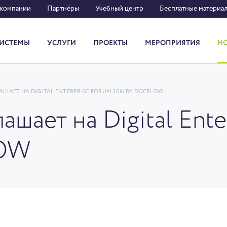
 компании
Партнёры
Учебный центр
Бесплатные материа
ИСТЕМЫ
УСЛУГИ
ПРОЕКТЫ
МЕРОПРИЯТИЯ
Н
Система кадрового документооборота
ШАЕТ НА DIGITAL ENTERPRISE FORUM 2016 BY DOCFLOW
ашает на Digital Ent
LOW