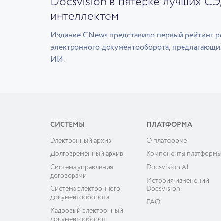
Docsvision в пятерке лучших С
интеллектом
Издание CNews представило первый рейтинг р
электронного документооборота, предлагающи
ИИ.
СИСТЕМЫ
ПЛАТФОРМА
Электронный архив
О платформе
Долговременный архив
Компоненты платформ
Система управления
Docsvision AI
договорами
История изменений
Система электронного
Docsvision
документооборота
FAQ
Кадровый электронный
документооборот