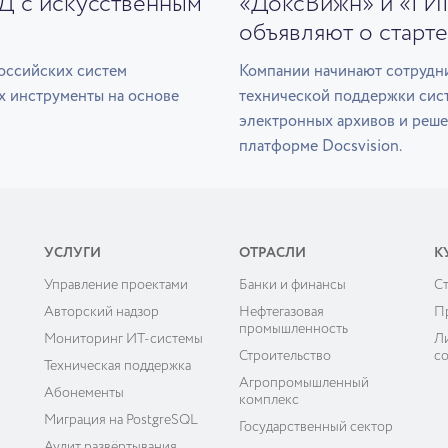
ЭД с искусственным
«ДоксВижн» и «ГИ
объявляют о старте
оссийских систем
Компании начинают сотрудни
х инструменты на основе
технической поддержки сис
электронных архивов и реше
платформе Docsvision.
УСЛУГИ
ОТРАСЛИ
К
Управление проектами
Банки и финансы
C
ы
Авторский надзор
Нефтегазовая
П
промышленность
Мониторинг ИТ-системы
Л
Строительство
с
Техническая поддержка
Агропромышленный
Абонементы
комплекс
Миграция на PostgreSQL
Государственный сектор
Аудит развёртывания