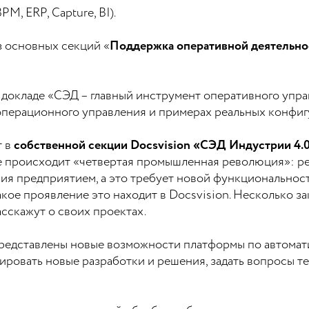
M, ERP, Capture, BI).
 основных секций «
Поддержка оперативной деятельнос
в докладе «СЭД – главный инструмент оперативного упр
перационного управления и примерах реальных конфигу
т в
собственной секции Docsvision «СЭД Индустрии 4.0
ре происходит «четвертая промышленная революция»: 
ия предприятием, а это требует новой функциональност
акое проявление это находит в Docsvision. Несколько за
асскажут о своих проектах.
 представлены новые возможности платформы по автом
ировать новые разработки и решения, задать вопросы т