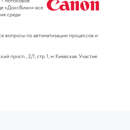
 – потоковое
нде «ДоксВижн» все
тия среди
все вопросы по автоматизации процессов и
просп., 2/1, стр. 1, м. Киевская. Участие