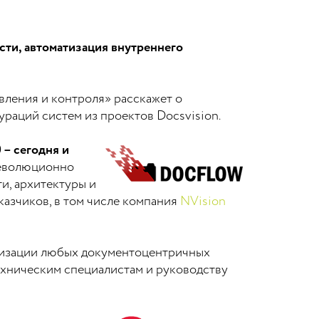
ти, автоматизация внутреннего
авления и контроля» расскажет о
раций систем из проектов Docsvision.
 – сегодня и
революционно
и, архитектуры и
казчиков, в том числе компания
NVision
атизации любых документоцентричных
ехническим специалистам и руководству