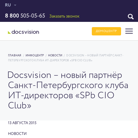
RU
8 800
505-05-65
Заказать звонок
ДЕМОЦЕНТР
ГЛАВНАЯ
/
ИНФОЦЕНТР
/
НОВОСТИ
/
DOCSVISION – НОВЫЙ ПАРТНЁР САНКТ-
ПЕТЕРБУРГСКОГО КЛУБА ИТ-ДИРЕКТОРОВ «SPB CIO CLUB»
Docsvision – новый партнёр
Санкт-Петербургского клуба
ИТ-директоров «SPb CIO
Club»
13 АВГУСТА 2015
НОВОСТИ