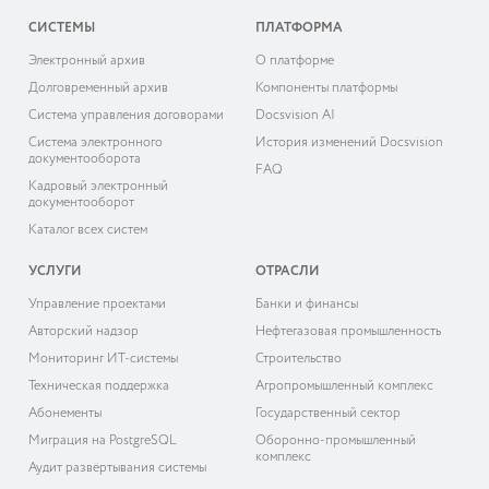
СИСТЕМЫ
ПЛАТФОРМА
Электронный архив
О платформе
Долговременный архив
Компоненты платформы
Система управления договорами
Docsvision AI
Система электронного
История изменений Docsvision
документооборота
FAQ
Кадровый электронный
документооборот
Каталог всех систем
УСЛУГИ
ОТРАСЛИ
Управление проектами
Банки и финансы
Авторский надзор
Нефтегазовая промышленность
Мониторинг ИТ-системы
Строительство
Техническая поддержка
Агропромышленный комплекс
Абонементы
Государственный сектор
Миграция на PostgreSQL
Оборонно-промышленный
комплекс
Аудит развёртывания системы