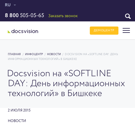
RU
8 800
505-05-65
Заказать звонок
ДЕМОЦЕНТР
ГЛАВНАЯ
/
ИНФОЦЕНТР
/
НОВОСТИ
/
DOCSVISION НА «SOFTLINE DAY: ДЕНЬ
ИНФОРМАЦИОННЫХ ТЕХНОЛОГИЙ» В БИШКЕКЕ
Docsvision на «SOFTLINE
DAY: День информационных
технологий» в Бишкеке
2 ИЮЛЯ 2015
НОВОСТИ