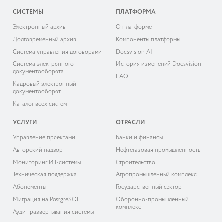
СИСТЕМЫ
ПЛАТФОРМА
Электронный архив
О платформе
Долговременный архив
Компоненты платформы
Система управления договорами
Docsvision AI
Система электронного
История изменений Docsvision
документооборота
FAQ
Кадровый электронный
документооборот
Каталог всех систем
УСЛУГИ
ОТРАСЛИ
Управление проектами
Банки и финансы
Авторский надзор
Нефтегазовая промышленность
Мониторинг ИТ-системы
Строительство
Техническая поддержка
Агропромышленный комплекс
Абонементы
Государственный сектор
Миграция на PostgreSQL
Оборонно-промышленный
комплекс
Аудит развёртывания системы