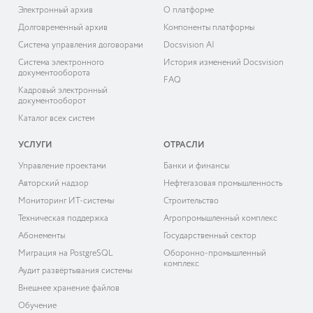
Электронный архив
О платформе
Долговременный архив
Компоненты платформы
Система управления договорами
Docsvision AI
Система электронного
История изменений Docsvision
документооборота
FAQ
Кадровый электронный
документооборот
Каталог всех систем
УСЛУГИ
ОТРАСЛИ
Управление проектами
Банки и финансы
Авторский надзор
Нефтегазовая промышленность
Мониторинг ИТ-системы
Строительство
Техническая поддержка
Агропромышленный комплекс
Абонементы
Государственный сектор
Миграция на PostgreSQL
Оборонно-промышленный
комплекс
Аудит развёртывания системы
Внешнее хранение файлов
Обучение