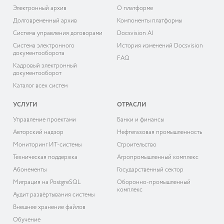
Электронный архив
О платформе
Долговременный архив
Компоненты платформы
Система управления договорами
Docsvision AI
Система электронного
История изменений Docsvision
документооборота
FAQ
Кадровый электронный
документооборот
Каталог всех систем
УСЛУГИ
ОТРАСЛИ
Управление проектами
Банки и финансы
Авторский надзор
Нефтегазовая промышленность
Мониторинг ИТ-системы
Строительство
Техническая поддержка
Агропромышленный комплекс
Абонементы
Государственный сектор
Миграция на PostgreSQL
Оборонно-промышленный
комплекс
Аудит развёртывания системы
Внешнее хранение файлов
Обучение