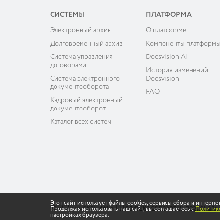
СИСТЕМЫ
ПЛАТФОРМА
Электронный архив
О платформе
Долговременный архив
Компоненты платформ
Система управления
Docsvision AI
договорами
История изменений
Система электронного
Docsvision
документооборота
FAQ
Кадровый электронный
документооборот
Каталог всех систем
Этот сайт использует файлы cookies, сервисы сбора и интерн
© 2026 «ДоксВижн»
|
Политика обработки персональ
Продолжая использовать наш сайт, вы соглашаетесь с
Политико
настройках браузера.