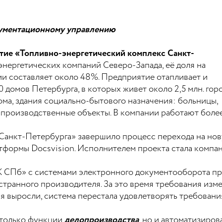
кументационному управлению
тие «Топливно-энергетический комплекс Санкт-
энергетических компаний Северо-Запада, её доля на
и составляет около 48%. Предприятие отапливает и
 домов Петербурга, в которых живет около 2,5 млн. гор
ма, здания социально-бытового назначения: больницы,
 производственные объекты. В компании работают более
Санкт-Петербурга» завершило процесс перехода на нов
тформы Docsvision. Исполнителем проекта стала компа
СПб» с системами электронного документооборота про
странного производителя. За это время требования измен
 выросли, система перестала удовлетворять требовани
е только функции
делопроизводства
, но и автоматизиро