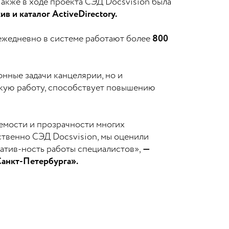
акже в ходе проекта СЭД Docsvision была
 и каталог ActiveDirectory.
ежедневно в системе работают более
800
онные задачи канцелярии, но и
скую работу, способствует повышению
яемости и прозрачности многих
твенно СЭД Docsvision, мы оценили
атив-ность работы специалистов»,
—
Санкт-Петербурга».