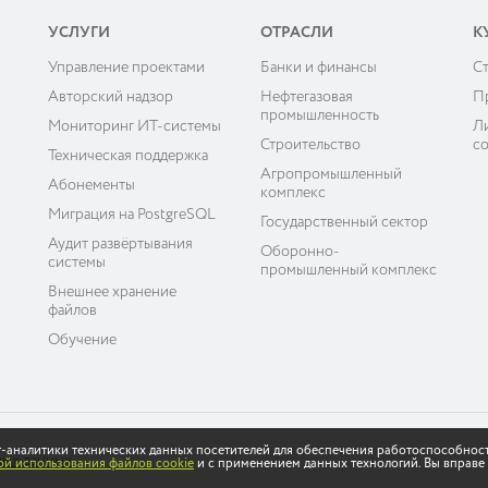
УСЛУГИ
ОТРАСЛИ
К
Управление проектами
Банки и финансы
C
ы
Авторский надзор
Нефтегазовая
П
промышленность
Мониторинг ИТ-системы
Л
Строительство
с
Техническая поддержка
Агропромышленный
Абонементы
комплекс
Миграция на PostgreSQL
Государственный сектор
Аудит развёртывания
Оборонно-
системы
промышленный комплекс
Внешнее хранение
файлов
Обучение
ет-аналитики технических данных посетителей для обеспечения работоспособнос
ных данных
й использования файлов cookie
и с применением данных технологий. Вы вправе 