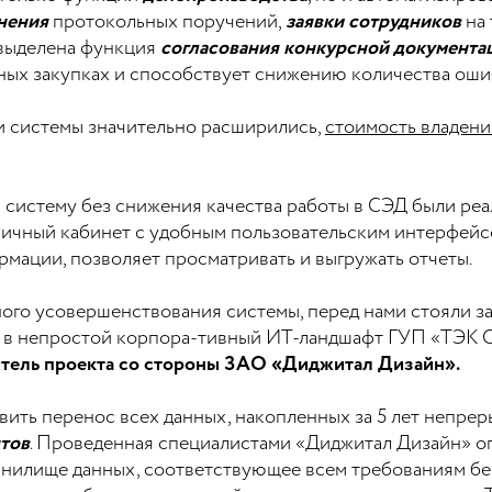
нения
протокольных поручений,
заявки сотрудников
на 
 выделена функция
согласования конкурсной документа
нных закупках и способствует снижению количества оши
и системы значительно расширились,
стоимость владени
 систему без снижения качества работы в СЭД были реа
Личный кабинет с удобным пользовательским интерфейс
мации, позволяет просматривать и выгружать отчеты.
го усовершенствования системы, перед нами стояли з
 в непростой корпора-тивный ИТ-ландшафт ГУП «ТЭК 
итель проекта со стороны ЗАО «Диджитал Дизайн».
вить перенос всех данных, накопленных за 5 лет непре
нтов
. Проведенная специалистами «Диджитал Дизайн» о
анилище данных, соответствующее всем требованиям бе