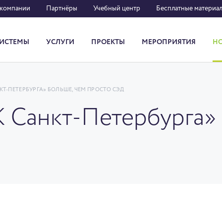
 компании
Партнёры
Учебный центр
Бесплатные материа
ИСТЕМЫ
УСЛУГИ
ПРОЕКТЫ
МЕРОПРИЯТИЯ
Н
Система кадрового документооборота
НКТ-ПЕТЕРБУРГА» БОЛЬШЕ, ЧЕМ ПРОСТО СЭД
 Санкт-Петербурга» 