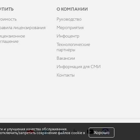
УПИТЬ
О КОМПАНИИ
тоимость
Руководство
равила лицензирования
Мероприятия
ицензионное
Инфоцентр
оглашение
Технологические
партнёры
Вакансии
Информация для СМИ
Контакты
ти и улучшения качества обслуживания.
Хорошо
отключить/запретить сохранение файлов cookie в