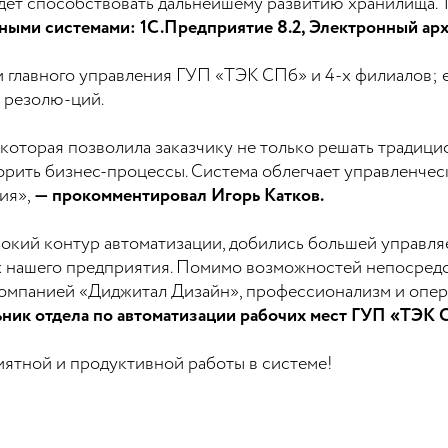
ет способствовать дальнейшему развитию хранилища. Т
ыми системами: 1С.Предприятие 8.2, Электронный архив
 главного управления ГУП «ТЭК СПб» и 4-х филиалов; 
0 резолю-ций.
которая позволила заказчику не только решать традици
орить бизнес-процессы. Система облегчает управленче
ия»,
— прокомментировал Игорь Катков.
рокий контур автоматизации, добились большей управл
х нашего предприятия. Помимо возможностей непосредс
омпанией «Диджитал Дизайн», профессионализм и опер
ьник отдела по автоматизации рабочих мест ГУП «ТЭК 
ятной и продуктивной работы в системе!