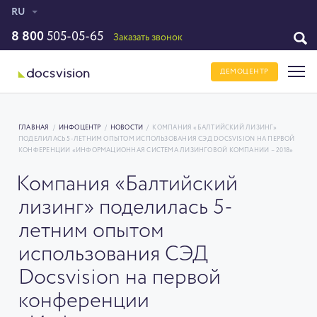
RU
8 800
505-05-65
Заказать звонок
ДЕМОЦЕНТР
ГЛАВНАЯ
/
ИНФОЦЕНТР
/
НОВОСТИ
/
КОМПАНИЯ «БАЛТИЙСКИЙ ЛИЗИНГ»
ПОДЕЛИЛАСЬ 5-ЛЕТНИМ ОПЫТОМ ИСПОЛЬЗОВАНИЯ СЭД DOCSVISION НА ПЕРВОЙ
КОНФЕРЕНЦИИ «ИНФОРМАЦИОННАЯ СИСТЕМА ЛИЗИНГОВОЙ КОМПАНИИ – 2018»
Компания «Балтийский
лизинг» поделилась 5-
летним опытом
использования СЭД
Docsvision на первой
конференции