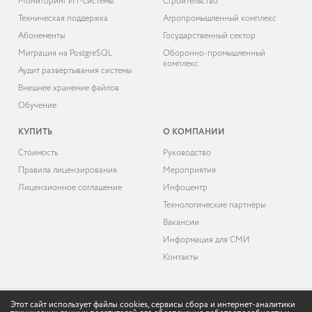
Мониторинг ИТ-системы
Строительство
Техническая поддержка
Агропромышленный комплекс
Абонементы
Государственный сектор
Миграция на PostgreSQL
Оборонно-промышленный
комплекс
Аудит развёртывания системы
Внешнее хранение файлов
Обучение
КУПИТЬ
О КОМПАНИИ
Cтоимость
Руководство
Правила лицензирования
Мероприятия
Лицензионное соглашение
Инфоцентр
Технологические партнёры
Вакансии
Информация для СМИ
Контакты
Этот сайт использует файлы cookies, сервисы сбора и интернет-аналитики