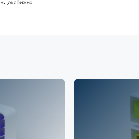
ж «ДоксВижн»