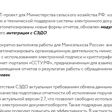
T-проект для Министерства сельского хозяйства РФ: к
ю и технической поддержке системы электронного доку
автоматизированы новые формы отчетов, обновлен
моду
его
интеграция с СЭДО
.
ократно выполняла работы для Минсельхоза России: в
автоматизировать организационную деятельность минис
 с использованием электронной подписи и криптографи
ернет-порталом «ССТУ.РФ», предназначенным для взаимо
змещения отчетов о результатах работы с обращениями 
ловек
.
етствия СЭДО актуальным требованиям обмена данными
ачества подготовки отчетности об исполнении поручен
актуальной версии 2.7, что позволит свободно использ
 электронном документообороте. Также подрядчик дора
йшем позволит повысить ее эффективность. В частности