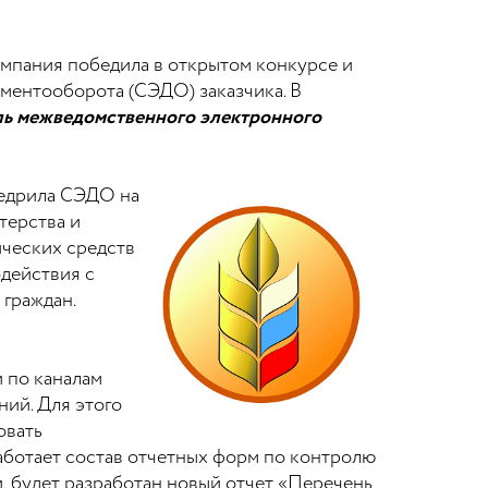
омпания победила в открытом конкурсе и
ментооборота (СЭДО) заказчика. В
ль межведомственного электронного
недрила СЭДО на
терства и
ческих средств
действия с
граждан.
 по каналам
ий. Для этого
овать
ботает состав отчетных форм по контролю
, будет разработан новый отчет «Перечень