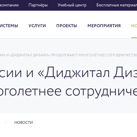
 компании
Партнёры
Учебный центр
Бесплатные материа
ИСТЕМЫ
УСЛУГИ
ПРОЕКТЫ
МЕРОПРИЯТИЯ
Н
Система кадрового документооборота
ИИ И «ДИДЖИТАЛ ДИЗАЙН» ПРОДОЛЖАЮТ МНОГОЛЕТНЕЕ СОТРУДНИЧЕСТВ
сии и «Диджитал Ди
голетнее сотруднич
НОВОСТИ