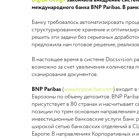
Digital Design
закончила внедрение систем
международного банка BNP Paribas. В рамк
Банку требовалось автоматизировать проце
структурированное хранение и оптимизиро
решить эти задачи без серьезных доработ
предложила нам готовое решение, реализов
В настоящее время в системе Docsvision р
возможно за счет увеличения количества п
сканирования документов.
BNP Paribas
(
www.bnpparibas.com
) входит 
Еврозоны по объему депозитов. BNP Pariba
присутствует в 80 странах и насчитывает с
позиции по трем основным направлениям д
инвестиционные банковские услуги. Банк 
широкой сетью банковских отделений в США
Европе. В направлениях Корпоративных и 