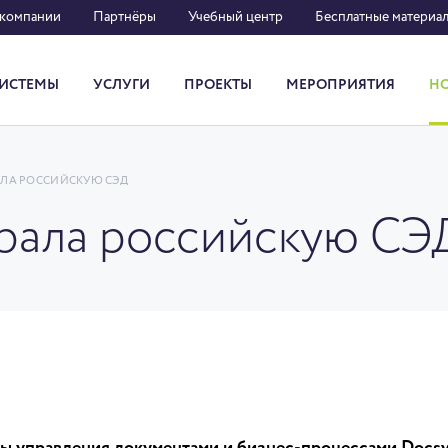
 компании
Партнёры
Учебный центр
Бесплатные материа
ИСТЕМЫ
УСЛУГИ
ПРОЕКТЫ
МЕРОПРИЯТИЯ
Н
Система кадрового документооборота
АЛА РОССИЙСКУЮ СЭД
брала российскую СЭ