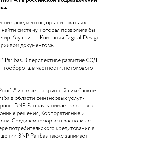
sion 4.1 в российском подразделении
ва.
нних документов, организовать их
найти систему, которая позволила бы
ир Клушкин. – Компания Digital Design
архивом документов».
 Paribas. В перспективе развитие СЭД
нтооборота, в частности, потокового
 Poor's* и является крупнейшим банком
аба в области финансовых услуг -
вропы. BNP Paribas занимает ключевые
ионные решения, Корпоративные и
ропа-Средиземноморье и располагает
ере потребительского кредитования в
шений BNP Paribas также занимает