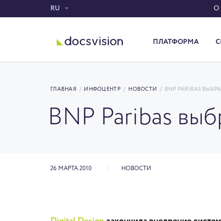
RU
О
ПЛАТФОРМА
С
Система электронного документооборота
ГЛАВНАЯ
/
ИНФОЦЕНТР
/
НОВОСТИ
/
BNP PARIBAS ВЫБР
BNP Paribas вы
26 МАРТА 2010
НОВОСТИ