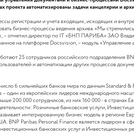
ы управления документами и бизнес-процессами Docsvi
ах проекта автоматизированы задачи канцелярии и архи
ссы регистрации и учета входящих, исходящих и внутре
вать бизнес-процессы ведения архива. «Мы стремились 
ок, – отметил директор по IT «БНП ПАРИБА» ЗАО Владим
анное на платформе Docsvision, – модуль «Управление 
аботают 25 сотрудников российского подразделения BNP
ользователей и автоматизации других процессов докуме
в число 6 сильнейших банков мира по данным Standard &
s – один из европейских лидеров международного масшт
выше 200 000 сотрудников, из них 160 000 - в странах Е
еятельности: Розничные банковские услуги, Инвестиц
развивает интегрированную бизнес модель в регионе Ев
. BNP Paribas Personal Finance является лидером в сф
инвестиционных банковских услуг и Инвестиционных ре