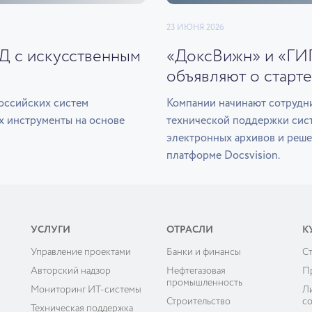
23 ИЮНЯ 2026
ЭД с искусственным
«ДоксВижн» и «ГИ
объявляют о старте
оссийских систем
Компании начинают сотрудни
х инструменты на основе
технической поддержки сис
электронных архивов и реше
платформе Docsvision.
УСЛУГИ
ОТРАСЛИ
К
Управление проектами
Банки и финансы
C
ы
Авторский надзор
Нефтегазовая
П
промышленность
Мониторинг ИТ-системы
Л
Строительство
с
Техническая поддержка