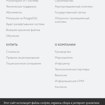
Мониторинг ИТ-системы
Строительство
Техническая поддержка
Агропромышленный комплекс
Абонементы
Государственный сектор
Миграция на PostgreSQL
Оборонно-промышленный
комплекс
Аудит развёртывания системы
Внешнее хранение файлов
Обучение
КУПИТЬ
О КОМПАНИИ
Cтоимость
Руководство
Правила лицензирования
Мероприятия
Лицензионное соглашение
Инфоцентр
Технологические партнёры
Вакансии
Информация для СМИ
Контакты
Этот сайт использует файлы cookies, сервисы сбора и интернет-аналитики