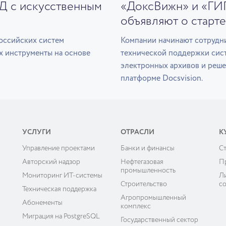
ЭД с искусственным
«ДоксВижн» и «ГИ
объявляют о старте
оссийских систем
Компании начинают сотрудни
х инструменты на основе
технической поддержки сис
электронных архивов и реше
платформе Docsvision.
УСЛУГИ
ОТРАСЛИ
К
Управление проектами
Банки и финансы
C
ы
Авторский надзор
Нефтегазовая
П
промышленность
Мониторинг ИТ-системы
Л
Строительство
с
Техническая поддержка
Агропромышленный
Абонементы
комплекс
Миграция на PostgreSQL
Государственный сектор