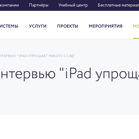
 компании
Партнёры
Учебный центр
Бесплатные материа
ИСТЕМЫ
УСЛУГИ
ПРОЕКТЫ
МЕРОПРИЯТИЯ
Н
Система кадрового документооборота
ЕРВЬЮ "IPAD УПРОЩАЕТ РАБОТУ С СЭД"
нтервью "iPad упроща