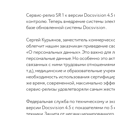
Сервис-релиз SR 1 к версии Docsvision 4
контролю. Теперь внедрение системы эле
базе обновленной системы Docsvision .
Сергей Курьянов, заместитель коммерческ
облегчит нашим заказчикам приведение св
«О персональных данных». Это важно для 
персональные данные. Но особенно это ак
связанных с ними трудовыми отношениями.
т.д.), медицинские и образовательные учр
необходимость использования сертифициро
же время, современной, максимально эффек
сервис-релизы удовлетворяли самым жест
Федеральная служба по техническому и э
версии Docsvision 4.5 с показателями по
техники. Защита от несанкционированного