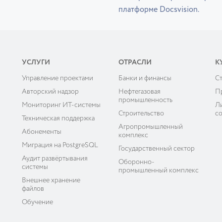
платформе Docsvision.
УСЛУГИ
ОТРАСЛИ
К
Управление проектами
Банки и финансы
C
ы
Авторский надзор
Нефтегазовая
П
промышленность
Мониторинг ИТ-системы
Л
Строительство
с
Техническая поддержка
Агропромышленный
Абонементы
комплекс
Миграция на PostgreSQL
Государственный сектор
Аудит развёртывания
Оборонно-
системы
промышленный комплекс
Внешнее хранение
файлов
Обучение