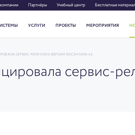
 компании
Партнёры
Учебный центр
Бесплатные материа
ИСТЕМЫ
УСЛУГИ
ПРОЕКТЫ
МЕРОПРИЯТИЯ
Н
Система кадрового документооборота
ОВАЛА СЕРВИС-РЕЛИЗ SR1 К ВЕРСИИ DOCSVISION 4.5.
ировала сервис-рел