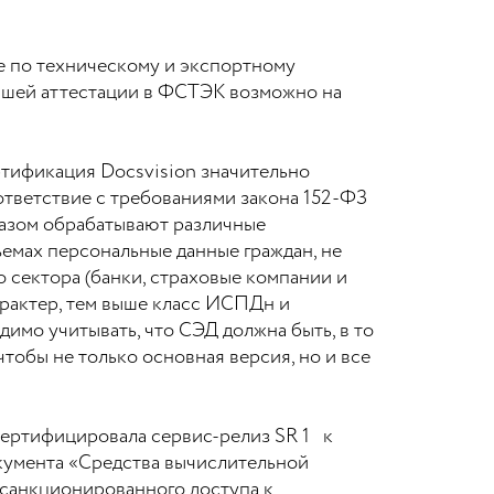
е по техническому и экспортному
йшей аттестации в ФСТЭК возможно на
тификация Docsvision значительно
тветствие с требованиями закона 152-ФЗ
разом обрабатывают различные
емах персональные данные граждан, не
 сектора (банки, страховые компании и
характер, тем выше класс ИСПДн и
мо учитывать, что СЭД должна быть, в то
тобы не только основная версия, но и все
ертифицировала сервис-релиз SR 1 к
окумента «Средства вычислительной
есанкционированного доступа к