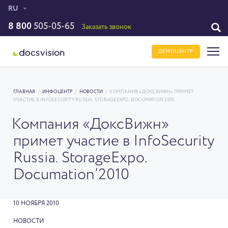
RU
8 800
505-05-65
Заказать звонок
ДЕМОЦЕНТР
ГЛАВНАЯ
/
ИНФОЦЕНТР
/
НОВОСТИ
/
КОМПАНИЯ «ДОКСВИЖН» ПРИМЕТ
УЧАСТИЕ В INFOSECURITY RUSSIA. STORAGEEXPO. DOCUMATION’2010
Компания «ДоксВижн»
примет участие в InfoSecurity
Russia. StorageExpo.
Documation’2010
10 НОЯБРЯ 2010
НОВОСТИ