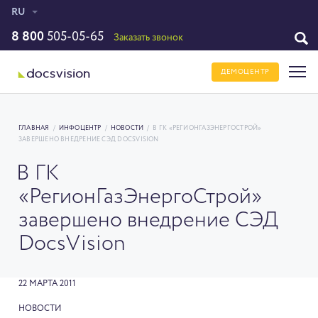
RU
8 800
505-05-65
Заказать звонок
ДЕМОЦЕНТР
ГЛАВНАЯ
/
ИНФОЦЕНТР
/
НОВОСТИ
/
В ГК «РЕГИОНГАЗЭНЕРГОСТРОЙ»
ЗАВЕРШЕНО ВНЕДРЕНИЕ СЭД DOCSVISION
В ГК
«РегионГазЭнергоСтрой»
завершено внедрение СЭД
DocsVision
22 МАРТА 2011
НОВОСТИ