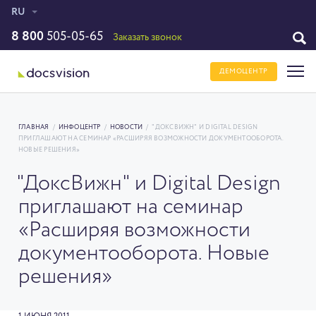
RU
8 800
505-05-65
Заказать звонок
ДЕМОЦЕНТР
ГЛАВНАЯ
/
ИНФОЦЕНТР
/
НОВОСТИ
/
"ДОКСВИЖН" И DIGITAL DESIGN
ПРИГЛАШАЮТ НА СЕМИНАР «РАСШИРЯЯ ВОЗМОЖНОСТИ ДОКУМЕНТООБОРОТА.
НОВЫЕ РЕШЕНИЯ»
"ДоксВижн" и Digital Design
приглашают на семинар
«Расширяя возможности
документооборота. Новые
решения»