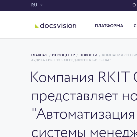
RU
О
ПЛАТФОРМА
С
Система электронного документооборота
ГЛАВНАЯ
/
ИНФОЦЕНТР
/
НОВОСТИ
/
КОМПАНИЯ RKIT G
АУДИТА СИСТЕМЫ МЕНЕДЖМЕНТА КАЧЕСТВА"
Компания RKIT 
представляет н
"Автоматизация
системы менедж