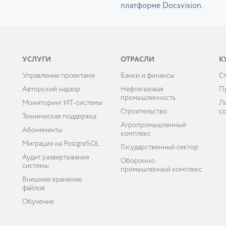
платформе Docsvision.
УСЛУГИ
ОТРАСЛИ
К
Управление проектами
Банки и финансы
C
ы
Авторский надзор
Нефтегазовая
П
промышленность
Мониторинг ИТ-системы
Л
Строительство
с
Техническая поддержка
Агропромышленный
Абонементы
комплекс
Миграция на PostgreSQL
Государственный сектор
Аудит развёртывания
Оборонно-
системы
промышленный комплекс
Внешнее хранение
файлов
Обучение