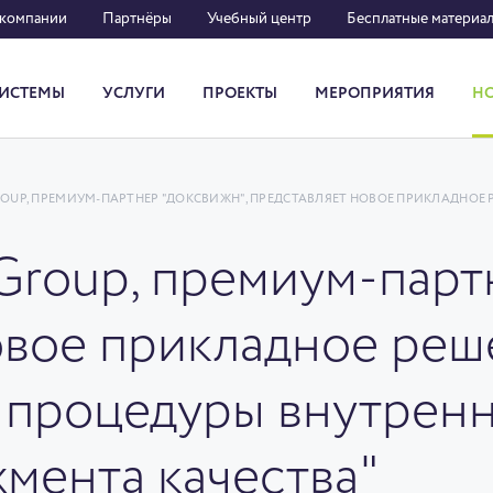
 компании
Партнёры
Учебный центр
Бесплатные материа
ИСТЕМЫ
УСЛУГИ
ПРОЕКТЫ
МЕРОПРИЯТИЯ
Н
Система кадрового документооборота
ROUP, ПРЕМИУМ-ПАРТНЕР "ДОКСВИЖН", ПРЕДСТАВЛЯЕТ НОВОЕ ПРИКЛАДНОЕ
Group, премиум-парт
овое прикладное ре
 процедуры внутренн
мента качества"