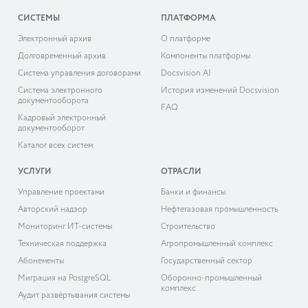
СИСТЕМЫ
ПЛАТФОРМА
Электронный архив
О платформе
Долговременный архив
Компоненты платформы
Система управления договорами
Docsvision AI
Система электронного
История изменений Docsvision
документооборота
FAQ
Кадровый электронный
документооборот
Каталог всех систем
УСЛУГИ
ОТРАСЛИ
Управление проектами
Банки и финансы
Авторский надзор
Нефтегазовая промышленность
Мониторинг ИТ-системы
Строительство
Техническая поддержка
Агропромышленный комплекс
Абонементы
Государственный сектор
Миграция на PostgreSQL
Оборонно-промышленный
комплекс
Аудит развёртывания системы